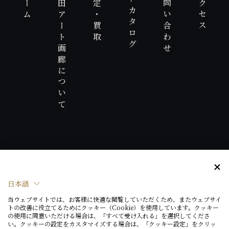
ホーム
三田アート画廊について
査定・買取
お問い合わせ
アクセス
-カタログ
東京都公安委員会
第301128201461号
三田アート画廊株式会社
日本語
当ウェブサイトでは、お客様に快適な閲覧していただくため、またウェブサイ
プライバシーポリシー
トの改善に役立てるためにクッキー（Cookie）を使用しています。クッキー
の使用に同意いただける場合は、「すべて受け入れる」を選択してくださ
い。クッキーの設定をカスタマイズする場合は、「クッキー設定」をクリッ